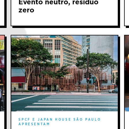
Evento neutro, resíduo
zero
SPCF E JAPAN HOUSE SÃO PAULO
APRESENTAM