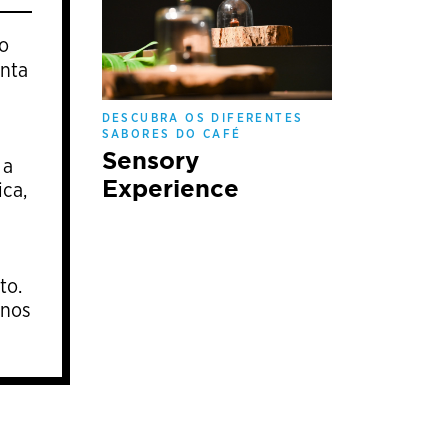
 o
enta
DESCUBRA OS DIFERENTES
SABORES DO CAFÉ
Sensory
 a
Experience
ca,
to.
anos