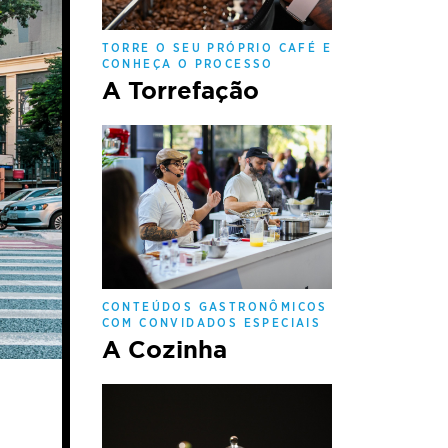
TORRE O SEU PRÓPRIO CAFÉ E
CONHEÇA O PROCESSO
A Torrefação
CONTEÚDOS GASTRONÔMICOS
COM CONVIDADOS ESPECIAIS
A Cozinha